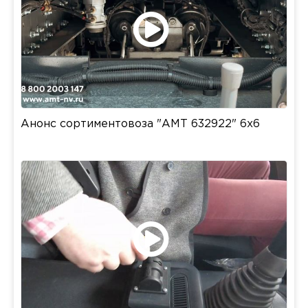
Анонс сортиментовоза "АМТ 632922" 6x6