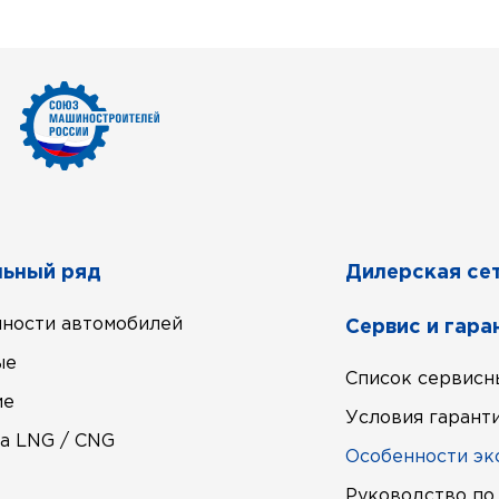
ьный ряд
Дилерская се
ности автомобилей
Сервис и гара
ые
Список сервисн
ие
Условия гарант
а LNG / CNG
Особенности эк
е
Руководство по