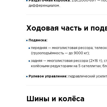
Раздаточная коробка:
ZQC2000‑69Y — посто
дифференциалом.
Ходовая часть и под
Подвеска:
передняя — многолистовая рессора, телеск
(грузоподъёмность — до 9000 кг);
задняя — многолистовая рессора (2×16 т), 
колёсными редукторами на 5 сателлитах; 
Рулевое управление:
гидравлический усилит
Шины и колёса