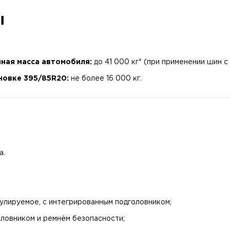
ы
ная масса автомобиля:
до 41 000 кг* (при применении шин 
новке 395/85R20:
не более 16 000 кг.
а.
гулируемое, с интегрированным подголовником;
оловником и ремнём безопасности;