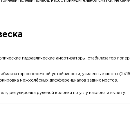
янный полный привод, насос принудительной смазки, механич
веска
опические гидравлические амортизаторы, стабилизатор попер
стабилизатор поперечной устойчивости; усиленные мосты (2×16
блокировка межколёсных дифференциалов задних мостов.
ель, регулировка рулевой колонки по углу наклона и вылету.