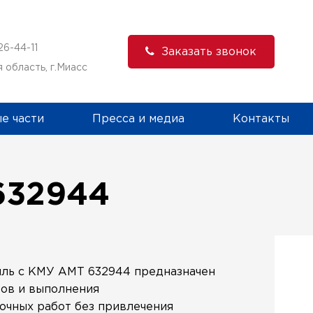
,
26-44-11
Заказать звонок
 область, г.Миасс
е части
Пресса и медиа
Контакты
632944
ль с КМУ АМТ 632944 предназначен
зов и выполнения
зочных работ без привлечения