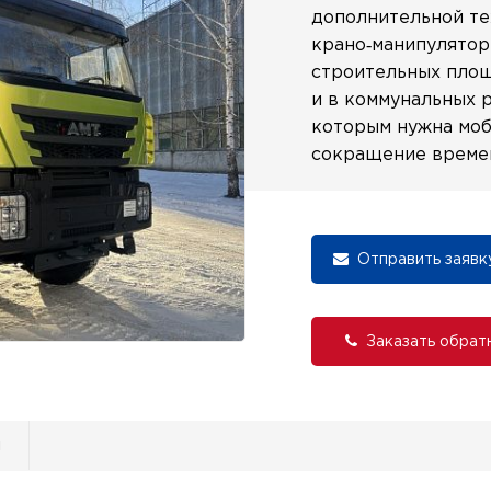
дополнительной те
крано‑манипулятор
строительных площ
и в коммунальных 
которым нужна моб
сокращение времен
Отправить заявк
Заказать обрат
и