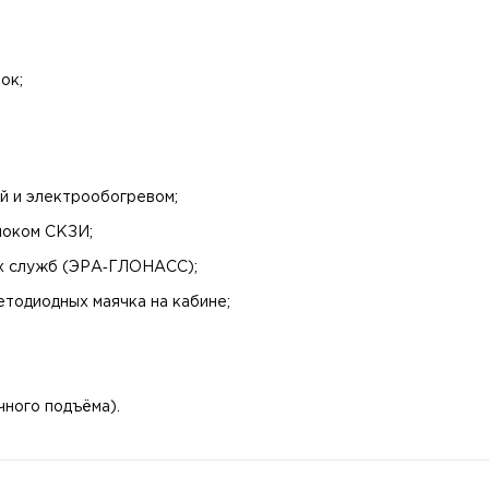
ок;
ой и электрообогревом;
локом СКЗИ;
ых служб (ЭРА‑ГЛОНАСС);
тодиодных маячка на кабине;
ного подъёма).