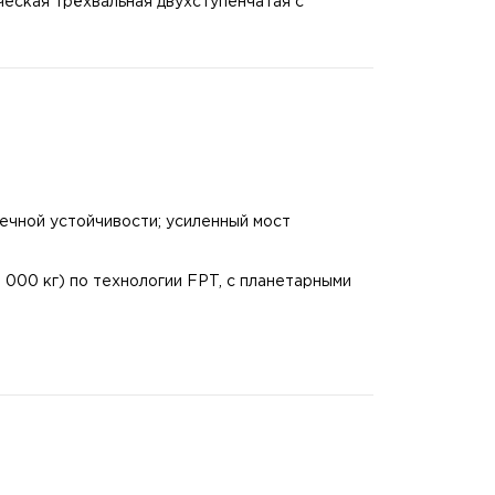
еская трёхвальная двухступенчатая с
ечной устойчивости; усиленный мост
 000 кг) по технологии FPT, с планетарными